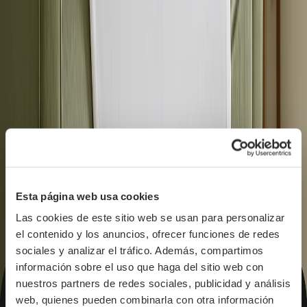
Esta página web usa cookies
Las cookies de este sitio web se usan para personalizar 
el contenido y los anuncios, ofrecer funciones de redes 
sociales y analizar el tráfico. Además, compartimos 
información sobre el uso que haga del sitio web con 
nuestros partners de redes sociales, publicidad y análisis 
web, quienes pueden combinarla con otra información 