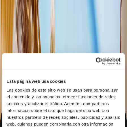
Esta página web usa cookies
Las cookies de este sitio web se usan para personalizar 
el contenido y los anuncios, ofrecer funciones de redes 
sociales y analizar el tráfico. Además, compartimos 
información sobre el uso que haga del sitio web con 
nuestros partners de redes sociales, publicidad y análisis 
web, quienes pueden combinarla con otra información 