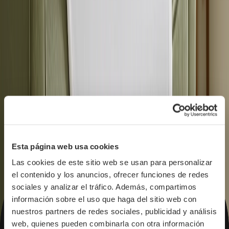
Esta página web usa cookies
Las cookies de este sitio web se usan para personalizar 
el contenido y los anuncios, ofrecer funciones de redes 
sociales y analizar el tráfico. Además, compartimos 
información sobre el uso que haga del sitio web con 
nuestros partners de redes sociales, publicidad y análisis 
web, quienes pueden combinarla con otra información 