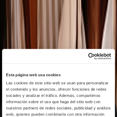
Álbumes de fotos
Desde
9,89€
Esta página web usa cookies
Las cookies de este sitio web se usan para personalizar 
el contenido y los anuncios, ofrecer funciones de redes 
sociales y analizar el tráfico. Además, compartimos 
información sobre el uso que haga del sitio web con 
nuestros partners de redes sociales, publicidad y análisis 
web, quienes pueden combinarla con otra información 