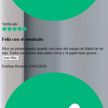
Verificado
Feliz con el resultado
Hice un póster tamaño grande con fotos del equipo de fútbol de mi
hijo. Todos los colores han salido vivos y el papel tiene grosor
...
Leer Más
Esteban Romero
, 03/02/2026