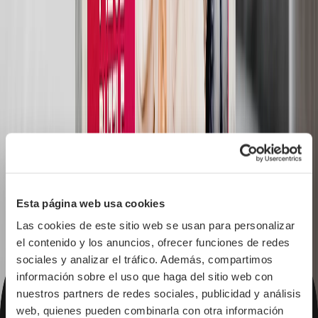
Esta página web usa cookies
Las cookies de este sitio web se usan para personalizar 
el contenido y los anuncios, ofrecer funciones de redes 
sociales y analizar el tráfico. Además, compartimos 
información sobre el uso que haga del sitio web con 
nuestros partners de redes sociales, publicidad y análisis 
web, quienes pueden combinarla con otra información 