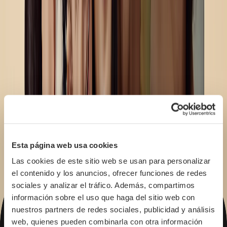
Esta página web usa cookies
Las cookies de este sitio web se usan para personalizar 
el contenido y los anuncios, ofrecer funciones de redes 
sociales y analizar el tráfico. Además, compartimos 
información sobre el uso que haga del sitio web con 
nuestros partners de redes sociales, publicidad y análisis 
web, quienes pueden combinarla con otra información 