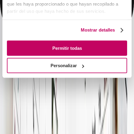
que les haya proporcionado o que hayan recopilado a 
partir del uso que haya hecho de sus servicios.
Mostrar detalles
Permitir todas
Personalizar