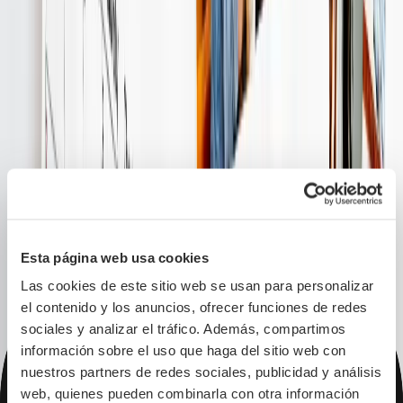
Esta página web usa cookies
Las cookies de este sitio web se usan para personalizar 
el contenido y los anuncios, ofrecer funciones de redes 
sociales y analizar el tráfico. Además, compartimos 
información sobre el uso que haga del sitio web con 
nuestros partners de redes sociales, publicidad y análisis 
web, quienes pueden combinarla con otra información 