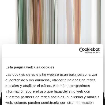
Esta página web usa cookies
Las cookies de este sitio web se usan para personalizar 
el contenido y los anuncios, ofrecer funciones de redes 
sociales y analizar el tráfico. Además, compartimos 
información sobre el uso que haga del sitio web con 
nuestros partners de redes sociales, publicidad y análisis 
web, quienes pueden combinarla con otra información 