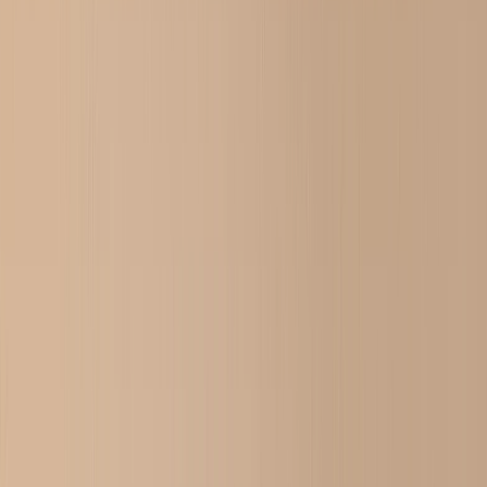
Ver todo
›
Libros de Fotos Personalizados
Crea Tu Propio Libro de Fotos
Boda
Libros al Por Mayor
Tamaños de Libros de Fotos
›
‹
Volver a
Tamaños de Libros de Fotos
Libros de Fotos 21 × 15
Libros de Fotos 20 × 20
Libros de Fotos 30 × 21
Libros de Fotos 27 × 27
Libros de Fotos 40 × 30
Estilos de Libros de Fotos
›
Estilos de Libros de Fotos
‹
Volver a
Estilos de Libros de Fotos
Ver todo
›
Libros de Fotos de Viaje
Libros de Fotos de Boda
Libros de Fotos Familiares
Libros de Fotos Niños & Bebé
Libros de Fotos de Mascotas
Libros de Fotos de Celebración
Tipos de Libres de Fotos
›
Tipos de Libres de Fotos
‹
Volver a
Tipos de Libres de Fotos
Ver todo
›