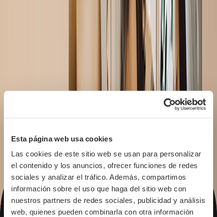
Desde
39,95 €
15,98 €
Nuevo
Rompecabezas Personalizado
Dale la manera perfecta de 'unir' la magia de la maternidad.
Desde
23,95 €
13,89 €
Nuevo
Tazas personalizadas con fotos
Ilumina los días más ocupados con una taza hecha solo para ella.
Personaliza con fotos, nombres y citas.
Desde
18,95 €
10,04 €
Esta página web usa cookies
Nuevo
Las cookies de este sitio web se usan para personalizar 
Cojines con Foto
el contenido y los anuncios, ofrecer funciones de redes 
Haz que los recuerdos sean aún más reconfortantes con un cojín de
sociales y analizar el tráfico. Además, compartimos 
fotos, el regalo más acogedor para el Día de la Madre.
información sobre el uso que haga del sitio web con 
Desde
24,95 €
14,97 €
nuestros partners de redes sociales, publicidad y análisis 
web, quienes pueden combinarla con otra información 
Pizarras de Fotos