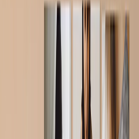
Mantas de Peluche
Mantas Sherpa
Tamaños de Mantas
›
‹
Volver a
Tamaños de Mantas
Bebé 51x63cm
Mediano 76x102cm
Manta 127x152cm
Queen 152x203cm
Calendarios de Fotos
›
Calendarios de Fotos
‹
Volver a
Todas las Categorías
Ver todo
›
Calendario de Pared 2026 - Encuadernación Superior
Calendario de Pared - Encuadernación Media
Calendarios de Escritorio
Calendario de Pared Una Cara
Calendario Slim
Calendarios al Por Mayor
Cuadros y Marcos
›
Cuadros y Marcos
‹
Volver a
Todas las Categorías
Ver todo
›
Impresiones Enmarcadas
Photo Tiles
Impresiones de Aluminio
Pósters Fotográficos