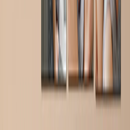
Puzzles de Fotos
Cojines de Fotos
Pizarras de Fotos
Regalos Personalizados
Regalos Por Precio
Regalos Menos de 25€
Regalos Menos de 50€
Regalos Menos de 75€
Regalos Menos de 100€
Regalos Menos de 200€
Home & Lifestyle
Mantas y Cojines
Cocina y Comedor
Bebé y Niños
Oficina
Ocasiones
Destacados
Romántico
Bebé
Navidad
Día de la Madre
Día del Padre
Boda
Libros de Fotos & Álbumes de Boda