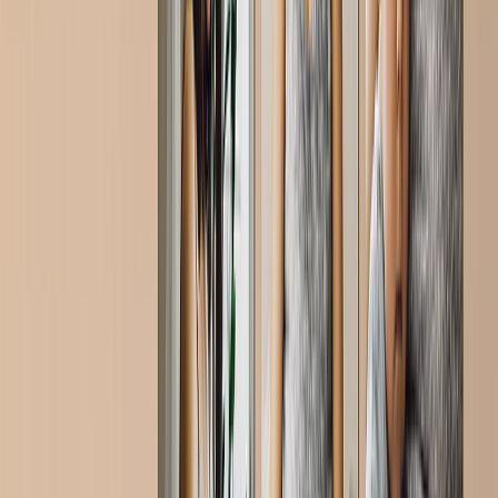
Regalos Personalizados
Regalos Por Precio
›
‹
Volver a
Regalos Por Precio
Regalos Menos de 25€
Regalos Menos de 50€
Regalos Menos de 75€
Regalos Menos de 100€
Regalos Menos de 200€
Home & Lifestyle
›
‹
Volver a
Home & Lifestyle
Mantas y Cojines
Cocina y Comedor
Bebé y Niños
Oficina
Ocasiones
›
‹
Volver a
Todas las Categorías
Romántico
Bebé
Navidad
Día de la Madre
Día del Padre
Boda
›
Boda
‹
Volver a
Boda