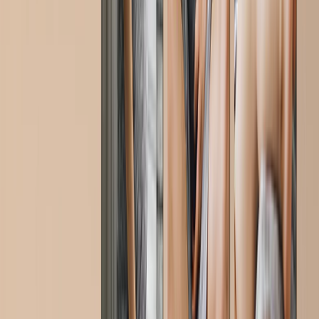
Lienzos Mosaico
Lienzos con Forma
Impresiónes Metálicas
Impresión Metálica Individual
Displays Murales Metálicos
Galería de Arte
Impresiones de Arte
Imprimir Fotos
Más IImpresiones Murales
Lienzos Canvas
Impresiones Enmarcadas
Impresiones Metálicas
Photo Tiles
Impresiones en Aluminio
Pósters Fotográficos
Regalos Personalizados
Regalos Por Destinatario
Nuevos Regalos
Regalos Para Mamá
Regalos Para Papá
Regalos Para Ella
Regalos Para Él
Regalos de Navidad
Regalos Por Producto
Tazas de Fotos