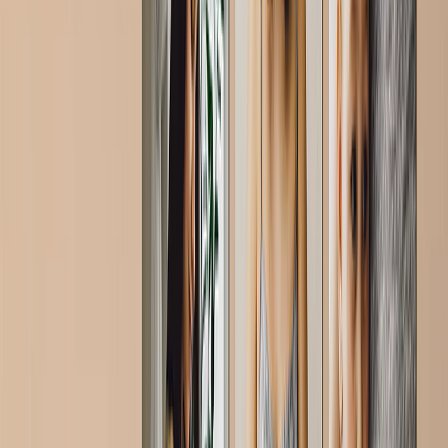
Ver todo
›
Lienzos Canvas
Impresiones Enmarcadas
Impresiones Metálicas
Photo Tiles
Impresiones en Aluminio
Pósters Fotográficos
Regalos Personalizados
›
Regalos Personalizados
‹
Volver a
Todas las Categorías
Ver todo
›
Regalos Por Destinatario
›
‹
Volver a
Regalos Por Destinatario
Nuevos Regalos
Regalos Para Mamá
Regalos Para Papá
Regalos Para Ella
Regalos Para Él
Regalos de Navidad
Regalos Por Producto
›
‹
Volver a
Regalos Por Producto
Tazas de Fotos
Puzzles de Fotos
Cojines de Fotos
Pizarras de Fotos