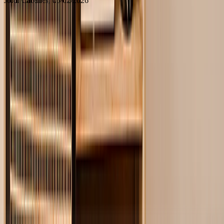
Jordi Cabanes
, 05/02/2026
Regalos para futuras mamás: Mantas de fotos
La llegada de un nuevo bebé es un hito que merece regalos
extraordinarios para el Día de la Madre. El embarazo es una etapa
de alegría, nervios, anticipación e incertidumbre, por lo que creemos
que las ideas de regalos para el Día de la Madre deben abarcar
calidez, tranquilidad y una celebración de la llegada inminente.
Nada logra esto mejor que una manta para el Día de la Madre. Este
regalo se puede personalizar con citas conmovedoras, palabras
sentidas y fotos, convirtiéndolo en uno de los regalos más
considerados para el Día de la Madre. Personaliza tu manta del Día
de la Madre con una de estas citas, o úsala como punto de partida:
"Estoy enamorada de un humano al que aún no he
conocido." — Ivonne Maria Reynolds
"9 meses preparando para enamorarme para toda la vida."
— Desconocido
"A veces las cosas más pequeñas ocupan el mayor espacio
en tu corazón." — A.A. Milne
"Eres la prueba de que el amor antes del primer vistazo sí
existe." — Araceli M. Ream
Estas palabras de amor capturan hermosamente el significado de la