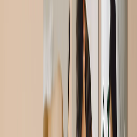
Mantas de Fotos
Ayúdala a superar las (muchas) noches sin dormir con una manta de
fotos acogedora.
Desde
59,95 €
14,39 €
Impresiones de Fotos en Lienzo
Desde la primera ecografía hasta las últimas semanas, captura cada
hito especial en lienzo.
Desde
29,95 €
6,99 €
Álbumes de fotos
Cada capítulo de su viaje, bellamente preservado en un libro de
fotos de embarazo a bebé.
Desde
21,95 €
9,89 €
Impresiones de Fotos enmarcadas
Diseña una mezcla de impresiones enmarcadas para contar la
historia de la futura mamá. Fácil de hacer y más fácil de colgar.