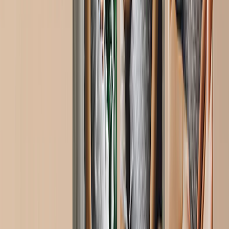
Libros de Fotos de Celebración
Tipos de Libres de Fotos
Libros de Fotos Tapa Dura
Libros de Fotos Layflat
Libros de Fotos Tapa Blanda
Libros de Fotos de Cuero
Libros de Fotos Ventana Recortada
Libros de Fotos Cuero Clásico
Libros de Fotos de Lujo
Libros de Fotos Lujo Layflat
Libros de Fotos Premium Layflat
Libros de Fotos Tela Deluxe
Lienzos
Destacados
Lienzos Canvas
Lienzos Enmarcados
Lienzos Collage
Display Mural Canvas
Lienzos Mosaico
Lienzos con Forma
Mantas de Fotos
Destacados
Mantas de Fotos Fleece
Mantas de Peluche
Mantas Sherpa