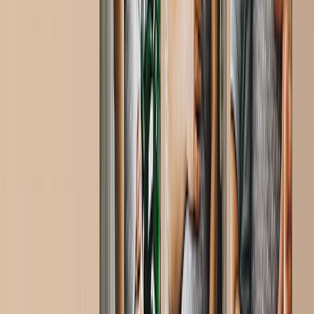
Destacados
Álbumes de fotos
Lienzo Fotográfico
Puzzles de Fotos
Impresiones de Fotos enmarcadas
Mantas de Fotos
Tazas Personalizadas
Álbum de Fotos
Destacados
Libros de Fotos Personalizados
Crea Tu Propio Libro de Fotos
Boda
Libros al Por Mayor
Tamaños de Libros de Fotos
Libros de Fotos 21 × 15
Libros de Fotos 20 × 20
Libros de Fotos 30 × 21
Libros de Fotos 27 × 27
Libros de Fotos 40 × 30
Estilos de Libros de Fotos
Libros de Fotos de Viaje
Libros de Fotos de Boda
Libros de Fotos Familiares
Libros de Fotos Niños & Bebé
Libros de Fotos de Mascotas