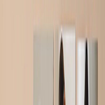
Arte Mural
Impresiones Enmarcadas
Regalos para Ella
Regalos para Él
Todos los Productos
Destacados
Libros de Fotos
Lienzos Canvas
Mantas de Fotos
Calendarios de Fotos
Imprimir Fotos
Impresiones Enmarcadas
Ver Todo
Inicio
Inicio
/
Regalos para futuras mamás
Regalos para la futura mamá
Ya sea que acaba de compartir la emocionante noticia o está contando los días hasta la
llegada de su pequeño, encuentra los regalos perfectos para consentirla antes de las
(muchas) noches sin dormir que se avecinan.