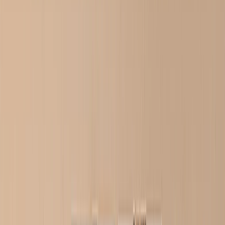
Libros de Fotos Tapa Dura
Libros de Fotos Layflat
Libros de Fotos Tapa Blanda
Libros de Fotos de Cuero
Libros de Fotos Ventana Recortada
Libros de Fotos Cuero Clásico
Libros de Fotos de Lujo
›
‹
Volver a
Libros de Fotos de Lujo
Libros de Fotos Lujo Layflat
Libros de Fotos Premium Layflat
Libros de Fotos Tela Deluxe
Lienzos
›
Lienzos
‹
Volver a
Todas las Categorías
Ver todo
›
Lienzos Canvas
Lienzos Enmarcados
Lienzos Collage
Display Mural Canvas
Lienzos Mosaico
Lienzos con Forma
Mantas de Fotos
›
Mantas de Fotos
‹
Volver a
Todas las Categorías
Ver todo
›
Mantas de Fotos Fleece