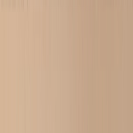
Verano: Ahorra hasta un 60% | Código:
VERANO2026
Nuevo
Herramientas
Iniciar sesión
Oferta de Verano
›
Oferta de Verano
‹
Volver a
Todas las Categorías
Ver todo
›
Álbumes de fotos
Lienzo Fotográfico
Puzzles de Fotos
Impresiones de Fotos enmarcadas
Mantas de Fotos
Tazas Personalizadas
Álbum de Fotos
›
Álbum de Fotos
‹
Volver a
Todas las Categorías