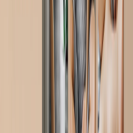
Tamaños de Mantas
Bebé 51x63cm
Mediano 76x102cm
Manta 127x152cm
Queen 152x203cm
Calendarios de Fotos
Destacados
Calendario de Pared 2026 - Encuadernación Superior
Calendario de Pared - Encuadernación Media
Calendarios de Escritorio
Calendario de Pared Una Cara
Calendario Slim
Calendarios al Por Mayor
Cuadros y Marcos
Destacados
Impresiones Enmarcadas
Photo Tiles
Impresiones de Aluminio
Pósters Fotográficos
Pizarras de Fotos
Lienzos Canvas
Lienzos Canvas
Lienzos Enmarcados
Lienzos Collage
Display Mural Canvas