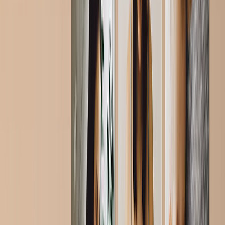
Pizarras de Fotos
Lienzos Canvas
›
Lienzos Canvas
‹
Volver a
Lienzos Canvas
Ver todo
›
Lienzos Canvas
Lienzos Enmarcados
Lienzos Collage
Display Mural Canvas
Lienzos Mosaico
Lienzos con Forma
Impresiónes Metálicas
›
Impresiónes Metálicas
‹
Volver a
Impresiónes Metálicas
Ver todo
›
Impresión Metálica Individual
Displays Murales Metálicos
Galería de Arte
›
‹
Volver a
Galería de Arte
Impresiones de Arte
Imprimir Fotos
›
Imprimir Fotos
‹
Volver a
Todas las Categorías
Ver todo
›
Más IImpresiones Murales
›
Más IImpresiones Murales
‹
Volver a
Más IImpresiones Murales