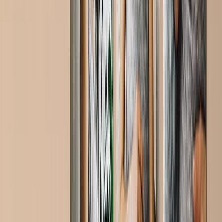
Ver todo
›
Libros de Fotos & Álbumes de Boda
Arte Mural
Impresiones Enmarcadas
Regalos para Ella
Regalos para Él
Todos los Productos
›
‹
Volver a
Todas las Categorías
Libros de Fotos
Lienzos Canvas
Mantas de Fotos
Calendarios de Fotos
Imprimir Fotos
Impresiones Enmarcadas
Tazas de Fotos
Puzzles de Fotos
Photo Tiles
Impresiones Metálicas
Cojines de Fotos
Pizarras de Fotos
Aimants de réfrigérateur
Alfombrillas de ratón
Nuevos Productos
Oferta de Verano