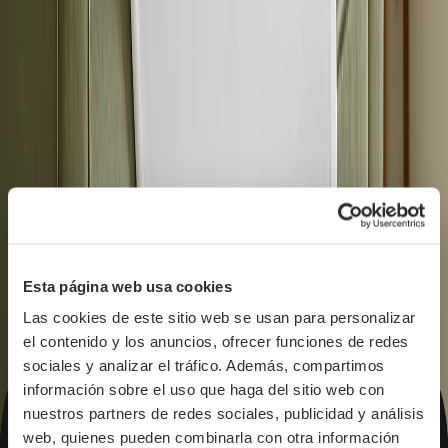
Esta página web usa cookies
Las cookies de este sitio web se usan para personalizar 
el contenido y los anuncios, ofrecer funciones de redes 
sociales y analizar el tráfico. Además, compartimos 
información sobre el uso que haga del sitio web con 
nuestros partners de redes sociales, publicidad y análisis 
web, quienes pueden combinarla con otra información 