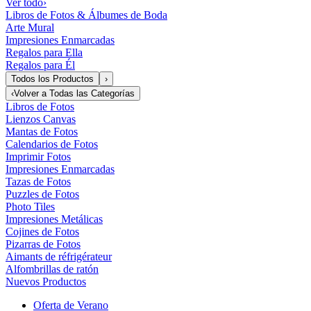
Ver todo
›
Libros de Fotos & Álbumes de Boda
Arte Mural
Impresiones Enmarcadas
Regalos para Ella
Regalos para Él
Todos los Productos
›
‹
Volver a
Todas las Categorías
Libros de Fotos
Lienzos Canvas
Mantas de Fotos
Calendarios de Fotos
Imprimir Fotos
Impresiones Enmarcadas
Tazas de Fotos
Puzzles de Fotos
Photo Tiles
Impresiones Metálicas
Cojines de Fotos
Pizarras de Fotos
Aimants de réfrigérateur
Alfombrillas de ratón
Nuevos Productos
Oferta de Verano