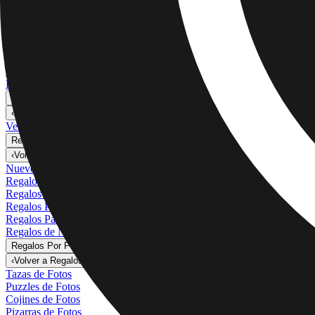
Ver todo
›
Lienzos Canvas
Impresiones Enmarcadas
Impresiones Metálicas
Photo Tiles
Impresiones en Aluminio
Pósters Fotográficos
Regalos Personalizados
›
Regalos Personalizados
‹
Volver a
Todas las Categorías
Ver todo
›
Regalos Por Destinatario
›
‹
Volver a
Regalos Por Destinatario
Nuevos Regalos
Regalos Para Mamá
Regalos Para Papá
Regalos Para Ella
Regalos Para Él
Regalos de Navidad
Regalos Por Producto
›
‹
Volver a
Regalos Por Producto
Tazas de Fotos
Puzzles de Fotos
Cojines de Fotos
Pizarras de Fotos