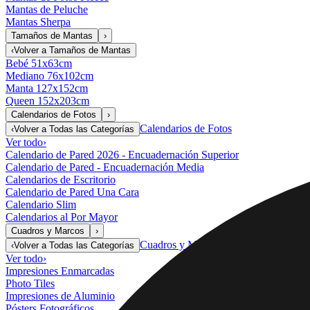
Mantas de Peluche
Mantas Sherpa
Tamaños de Mantas
›
‹
Volver a
Tamaños de Mantas
Bebé 51x63cm
Mediano 76x102cm
Manta 127x152cm
Queen 152x203cm
Calendarios de Fotos
›
Calendarios de Fotos
‹
Volver a
Todas las Categorías
Ver todo
›
Calendario de Pared 2026 - Encuadernación Superior
Calendario de Pared - Encuadernación Media
Calendarios de Escritorio
Calendario de Pared Una Cara
Calendario Slim
Calendarios al Por Mayor
Cuadros y Marcos
›
Cuadros y Marcos
‹
Volver a
Todas las Categorías
Ver todo
›
Impresiones Enmarcadas
Photo Tiles
Impresiones de Aluminio
Pósters Fotográficos