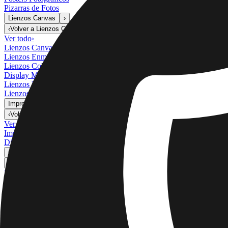
Pizarras de Fotos
Lienzos Canvas
›
Lienzos Canvas
‹
Volver a
Lienzos Canvas
Ver todo
›
Lienzos Canvas
Lienzos Enmarcados
Lienzos Collage
Display Mural Canvas
Lienzos Mosaico
Lienzos con Forma
Impresiónes Metálicas
›
Impresiónes Metálicas
‹
Volver a
Impresiónes Metálicas
Ver todo
›
Impresión Metálica Individual
Displays Murales Metálicos
Galería de Arte
›
‹
Volver a
Galería de Arte
Impresiones de Arte
Imprimir Fotos
›
Imprimir Fotos
‹
Volver a
Todas las Categorías
Ver todo
›
Más IImpresiones Murales
›
Más IImpresiones Murales
‹
Volver a
Más IImpresiones Murales