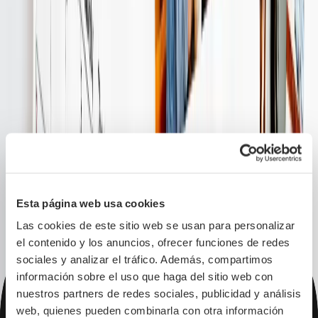
Esta página web usa cookies
Las cookies de este sitio web se usan para personalizar 
el contenido y los anuncios, ofrecer funciones de redes 
sociales y analizar el tráfico. Además, compartimos 
información sobre el uso que haga del sitio web con 
nuestros partners de redes sociales, publicidad y análisis 
web, quienes pueden combinarla con otra información 