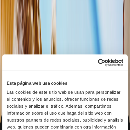
Esta página web usa cookies
Las cookies de este sitio web se usan para personalizar 
el contenido y los anuncios, ofrecer funciones de redes 
sociales y analizar el tráfico. Además, compartimos 
información sobre el uso que haga del sitio web con 
nuestros partners de redes sociales, publicidad y análisis 
web, quienes pueden combinarla con otra información 