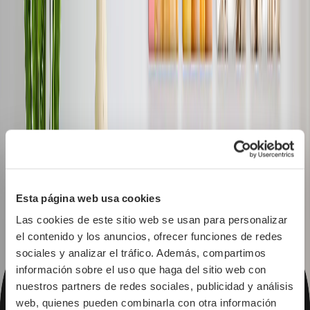
Esta página web usa cookies
Las cookies de este sitio web se usan para personalizar 
el contenido y los anuncios, ofrecer funciones de redes 
sociales y analizar el tráfico. Además, compartimos 
información sobre el uso que haga del sitio web con 
nuestros partners de redes sociales, publicidad y análisis 
web, quienes pueden combinarla con otra información 