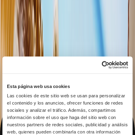
Esta página web usa cookies
Las cookies de este sitio web se usan para personalizar 
el contenido y los anuncios, ofrecer funciones de redes 
sociales y analizar el tráfico. Además, compartimos 
información sobre el uso que haga del sitio web con 
nuestros partners de redes sociales, publicidad y análisis 
web, quienes pueden combinarla con otra información 