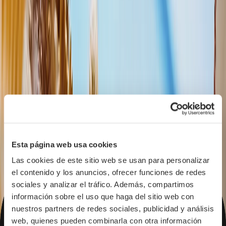
Esta página web usa cookies
Las cookies de este sitio web se usan para personalizar 
el contenido y los anuncios, ofrecer funciones de redes 
sociales y analizar el tráfico. Además, compartimos 
información sobre el uso que haga del sitio web con 
nuestros partners de redes sociales, publicidad y análisis 
web, quienes pueden combinarla con otra información 