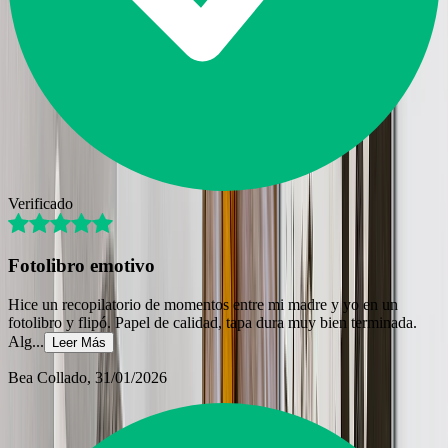
Verificado
Fotolibro emotivo
Hice un recopilatorio de momentos entre mi madre y yo en un
fotolibro y flipó. Papel de calidad, tapa dura muy bien terminada.
Alg
...
Leer Más
Bea Collado
, 31/01/2026