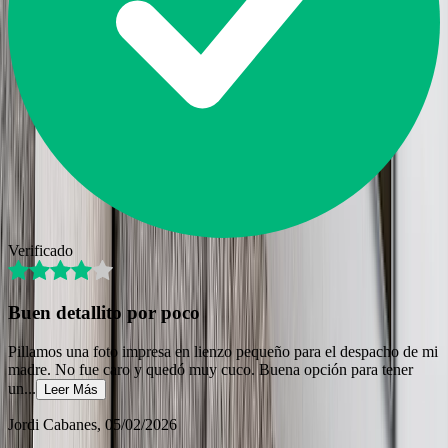
Verificado
Buen detallito por poco
Pillamos una foto impresa en lienzo pequeño para el despacho de mi
madre. No fue caro y quedó muy cuco. Buena opción para tener
un
...
Leer Más
Jordi Cabanes
, 05/02/2026