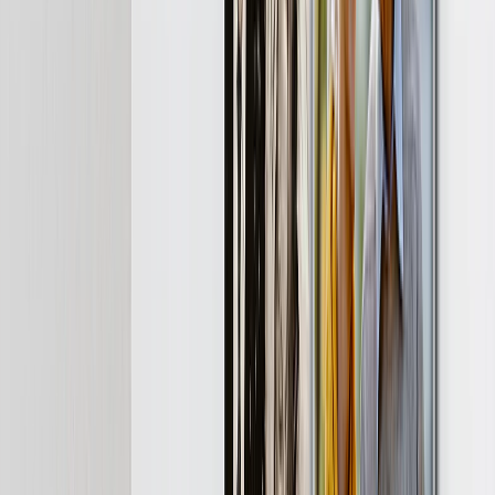
Ver todo
›
Libros de Fotos & Álbumes de Boda
Arte Mural
Impresiones Enmarcadas
Regalos para Ella
Regalos para Él
Todos los Productos
›
‹
Volver a
Todas las Categorías
Libros de Fotos
Lienzos Canvas
Mantas de Fotos
Calendarios de Fotos
Imprimir Fotos
Impresiones Enmarcadas
Tazas de Fotos
Puzzles de Fotos
Photo Tiles
Impresiones Metálicas
Cojines de Fotos
Pizarras de Fotos
Aimants de réfrigérateur
Alfombrillas de ratón
Nuevos Productos
Oferta de Verano