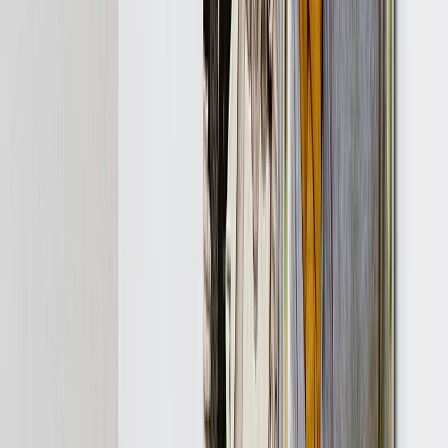
Libros de Fotos de Celebración
Tipos de Libres de Fotos
Libros de Fotos Tapa Dura
Libros de Fotos Layflat
Libros de Fotos Tapa Blanda
Libros de Fotos de Cuero
Libros de Fotos Ventana Recortada
Libros de Fotos Cuero Clásico
Libros de Fotos de Lujo
Libros de Fotos Lujo Layflat
Libros de Fotos Premium Layflat
Libros de Fotos Tela Deluxe
Lienzos
Destacados
Lienzos Canvas
Lienzos Enmarcados
Lienzos Collage
Display Mural Canvas
Lienzos Mosaico
Lienzos con Forma
Mantas de Fotos
Destacados
Mantas de Fotos Fleece
Mantas de Peluche
Mantas Sherpa