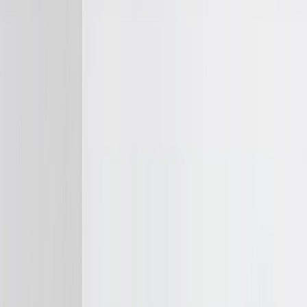
Verano: Ahorra hasta un 60% | Código:
VERANO2026
Nuevo
Herramientas
Iniciar sesión
Oferta de Verano
›
Oferta de Verano
‹
Volver a
Todas las Categorías
Ver todo
›
Álbumes de fotos
Lienzo Fotográfico
Puzzles de Fotos
Impresiones de Fotos enmarcadas
Mantas de Fotos
Tazas Personalizadas
Álbum de Fotos
›
Álbum de Fotos
‹
Volver a
Todas las Categorías