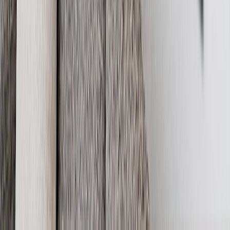
Regalos para el Día de la Madre
Las mamás merecen el mundo, pero empecemos con regalos para el
Día de la Madre que alegrarán su corazón. Ofrecemos una variedad
de regalos únicos para el Día de la Madre diseñados para satisfacer
el gusto de cada mamá. Desde cojines personalizados hasta tazas del
Día de la Madre, nuestra selección de regalos únicos para el Día de
la Madre hará que este sea un día para recordar. Perfecto para
amantes del café y el té, nuestra taza del Día de la Madre le brindará
una alegría sin fin.
Día de la Madre UK 26: Hazlo Memorable
Para la mamá súper sentimental, sorpréndela con regalos del Día de
la Madre que puedas crear. Piensa en regalos únicos para el Día de
la Madre como álbumes de fotos o una taza del Día de la Madre
para darle un toque elegante a su mesa de café o cocina. A diferencia
de las flores y los chocolates, estas ideas de regalos para el Día de la
Madre UK 24 otorgan permanencia a los recuerdos apreciados de
mamá. Sube tus fotos, añade un mensaje y ahí lo tienes: regalos
únicos para el Día de la Madre hechos para impresionar.
Ideas de Regalos para las Difíciles de Comprar: Día de
la Madre UK 26