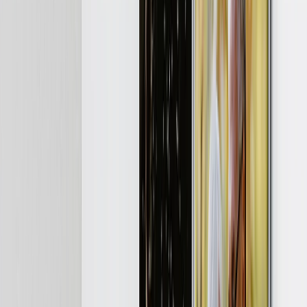
Pizarras de Fotos
Lienzos Canvas
›
Lienzos Canvas
‹
Volver a
Lienzos Canvas
Ver todo
›
Lienzos Canvas
Lienzos Enmarcados
Lienzos Collage
Display Mural Canvas
Lienzos Mosaico
Lienzos con Forma
Impresiónes Metálicas
›
Impresiónes Metálicas
‹
Volver a
Impresiónes Metálicas
Ver todo
›
Impresión Metálica Individual
Displays Murales Metálicos
Galería de Arte
›
‹
Volver a
Galería de Arte
Impresiones de Arte
Imprimir Fotos
›
Imprimir Fotos
‹
Volver a
Todas las Categorías
Ver todo
›
Más IImpresiones Murales
›
Más IImpresiones Murales
‹
Volver a
Más IImpresiones Murales