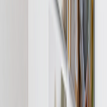
Preserva la alegría del día de la boda de mamá  desde la primera
mirada hasta el último baile.
Desde
49,95 €
11,99 €
Impresiones en Lienzo Personalizadas - Regalo para Mamá
Deja que la historia de amor de mamá se despliegue en una pared de
recuerdos.
Desde
29,95 €
6,99 €
Creador de Álbum de Fotos Personalizado en Línea
La primera cita hasta el 30º aniversario, bellamente preservada en un
libro de fotos.
Desde
21,95 €
9,89 €
Impresiones de Fotos enmarcadas
Cuenta historias de las primeras vacaciones, viajes y citas con tres o
cuatro impresiones enmarcadas.
Desde
39,95 €
15,98 €