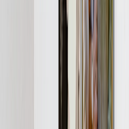
Puzzles de Fotos
Cojines de Fotos
Pizarras de Fotos
Regalos Personalizados
Regalos Por Precio
Regalos Menos de 25€
Regalos Menos de 50€
Regalos Menos de 75€
Regalos Menos de 100€
Regalos Menos de 200€
Home & Lifestyle
Mantas y Cojines
Cocina y Comedor
Bebé y Niños
Oficina
Ocasiones
Destacados
Romántico
Bebé
Navidad
Día de la Madre
Día del Padre
Boda
Libros de Fotos & Álbumes de Boda