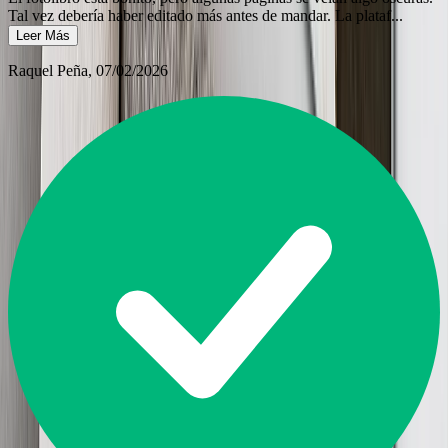
Tal vez debería haber editado más antes de mandar. La plataf
...
Leer Más
Raquel Peña
, 07/02/2026