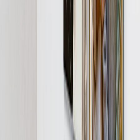
Arte Mural
Impresiones Enmarcadas
Regalos para Ella
Regalos para Él
Todos los Productos
Destacados
Libros de Fotos
Lienzos Canvas
Mantas de Fotos
Calendarios de Fotos
Imprimir Fotos
Impresiones Enmarcadas
Ver Todo
Inicio
Inicio
/
Cuenta la Historia de Mamá
Captura la Historia de Amor de Mamá
Desde la primera cita hasta el 30º aniversario — y cada momento especial entre ellos.
Mantas de Fotos