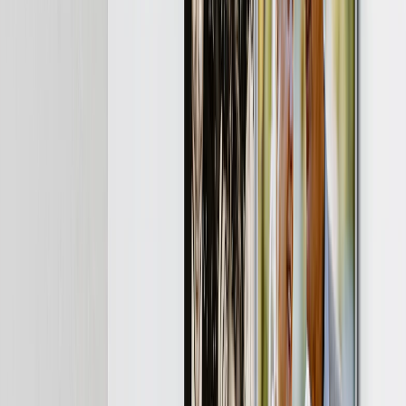
Regalos Personalizados
Regalos Por Precio
›
‹
Volver a
Regalos Por Precio
Regalos Menos de 25€
Regalos Menos de 50€
Regalos Menos de 75€
Regalos Menos de 100€
Regalos Menos de 200€
Home & Lifestyle
›
‹
Volver a
Home & Lifestyle
Mantas y Cojines
Cocina y Comedor
Bebé y Niños
Oficina
Ocasiones
›
‹
Volver a
Todas las Categorías
Romántico
Bebé
Navidad
Día de la Madre
Día del Padre
Boda
›
Boda
‹
Volver a
Boda