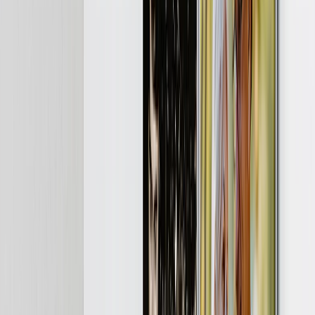
Ver todo
›
Lienzos Canvas
Impresiones Enmarcadas
Impresiones Metálicas
Photo Tiles
Impresiones en Aluminio
Pósters Fotográficos
Regalos Personalizados
›
Regalos Personalizados
‹
Volver a
Todas las Categorías
Ver todo
›
Regalos Por Destinatario
›
‹
Volver a
Regalos Por Destinatario
Nuevos Regalos
Regalos Para Mamá
Regalos Para Papá
Regalos Para Ella
Regalos Para Él
Regalos de Navidad
Regalos Por Producto
›
‹
Volver a
Regalos Por Producto
Tazas de Fotos
Puzzles de Fotos
Cojines de Fotos
Pizarras de Fotos