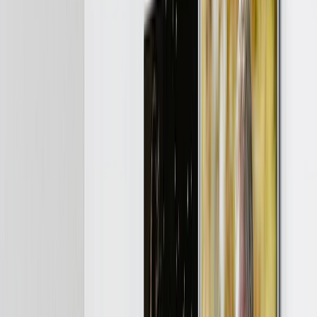
Mantas de Peluche
Mantas Sherpa
Tamaños de Mantas
›
‹
Volver a
Tamaños de Mantas
Bebé 51x63cm
Mediano 76x102cm
Manta 127x152cm
Queen 152x203cm
Calendarios de Fotos
›
Calendarios de Fotos
‹
Volver a
Todas las Categorías
Ver todo
›
Calendario de Pared 2026 - Encuadernación Superior
Calendario de Pared - Encuadernación Media
Calendarios de Escritorio
Calendario de Pared Una Cara
Calendario Slim
Calendarios al Por Mayor
Cuadros y Marcos
›
Cuadros y Marcos
‹
Volver a
Todas las Categorías
Ver todo
›
Impresiones Enmarcadas
Photo Tiles
Impresiones de Aluminio
Pósters Fotográficos