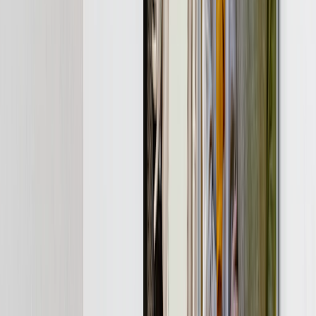
Lienzos Mosaico
Lienzos con Forma
Impresiónes Metálicas
Impresión Metálica Individual
Displays Murales Metálicos
Galería de Arte
Impresiones de Arte
Imprimir Fotos
Más IImpresiones Murales
Lienzos Canvas
Impresiones Enmarcadas
Impresiones Metálicas
Photo Tiles
Impresiones en Aluminio
Pósters Fotográficos
Regalos Personalizados
Regalos Por Destinatario
Nuevos Regalos
Regalos Para Mamá
Regalos Para Papá
Regalos Para Ella
Regalos Para Él
Regalos de Navidad
Regalos Por Producto
Tazas de Fotos