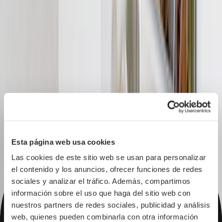
Nuevo
Puzzles Personalizados
Dale la manera perfecta de 'unir' la magia de su gran día.
Desde
23,95 €
13,89 €
Nuevo
Tazas Personalizadas - Regalos para Mamá
Personaliza la taza de mamá con fotos de la boda, votos o letras de
la canción de su primer baile!
Desde
18,95 €
10,04 €
Nuevo
Esta página web usa cookies
Cojines con Foto
Las cookies de este sitio web se usan para personalizar 
Regálale un obsequio que se sienta como un abrazo con un cojín
el contenido y los anuncios, ofrecer funciones de redes 
personalizado!
sociales y analizar el tráfico. Además, compartimos 
Desde
24,95 €
14,97 €
información sobre el uso que haga del sitio web con 
nuestros partners de redes sociales, publicidad y análisis 
Pizarras de Fotos
web, quienes pueden combinarla con otra información 