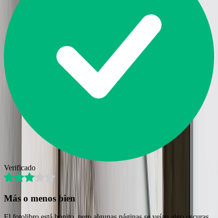
Verificado
Más o menos bien
El fotolibro está bonito, pero algunas páginas se veían algo oscuras.