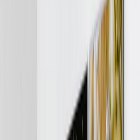
Libros de Fotos Tapa Dura
Libros de Fotos Layflat
Libros de Fotos Tapa Blanda
Libros de Fotos de Cuero
Libros de Fotos Ventana Recortada
Libros de Fotos Cuero Clásico
Libros de Fotos de Lujo
›
‹
Volver a
Libros de Fotos de Lujo
Libros de Fotos Lujo Layflat
Libros de Fotos Premium Layflat
Libros de Fotos Tela Deluxe
Lienzos
›
Lienzos
‹
Volver a
Todas las Categorías
Ver todo
›
Lienzos Canvas
Lienzos Enmarcados
Lienzos Collage
Display Mural Canvas
Lienzos Mosaico
Lienzos con Forma
Mantas de Fotos
›
Mantas de Fotos
‹
Volver a
Todas las Categorías
Ver todo
›
Mantas de Fotos Fleece