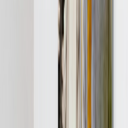
Tamaños de Mantas
Bebé 51x63cm
Mediano 76x102cm
Manta 127x152cm
Queen 152x203cm
Calendarios de Fotos
Destacados
Calendario de Pared 2026 - Encuadernación Superior
Calendario de Pared - Encuadernación Media
Calendarios de Escritorio
Calendario de Pared Una Cara
Calendario Slim
Calendarios al Por Mayor
Cuadros y Marcos
Destacados
Impresiones Enmarcadas
Photo Tiles
Impresiones de Aluminio
Pósters Fotográficos
Pizarras de Fotos
Lienzos Canvas
Lienzos Canvas
Lienzos Enmarcados
Lienzos Collage
Display Mural Canvas