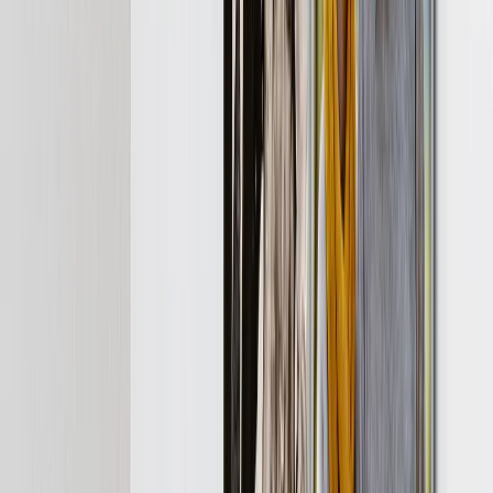
Destacados
Álbumes de fotos
Lienzo Fotográfico
Puzzles de Fotos
Impresiones de Fotos enmarcadas
Mantas de Fotos
Tazas Personalizadas
Álbum de Fotos
Destacados
Libros de Fotos Personalizados
Crea Tu Propio Libro de Fotos
Boda
Libros al Por Mayor
Tamaños de Libros de Fotos
Libros de Fotos 21 × 15
Libros de Fotos 20 × 20
Libros de Fotos 30 × 21
Libros de Fotos 27 × 27
Libros de Fotos 40 × 30
Estilos de Libros de Fotos
Libros de Fotos de Viaje
Libros de Fotos de Boda
Libros de Fotos Familiares
Libros de Fotos Niños & Bebé
Libros de Fotos de Mascotas